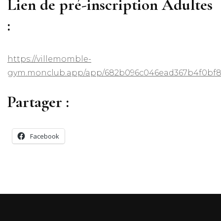
Lien de pré-inscription Adultes
:
https://villemomble-
gym.monclub.app/app/682b096c046ead367b4f0bf
Partager :
Facebook