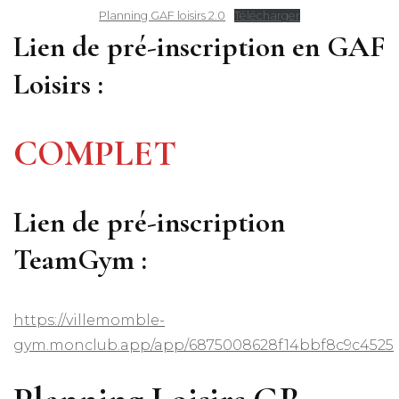
Planning GAF loisirs 2.0
Télécharger
Lien de pré-inscription en GAF
Loisirs :
COMPLET
Lien de pré-inscription
TeamGym :
https://villemomble-
gym.monclub.app/app/6875008628f14bbf8c9c4525