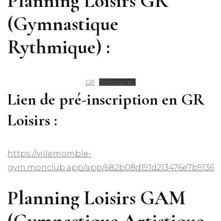
Planning Loisirs GR
(Gymnastique
Rythmique) :
GR
Télécharger
Lien de pré-inscription en GR
Loisirs :
https://villemomble-
gym.monclub.app/app/682b08d191d213476e7b9136
Planning Loisirs GAM
(Gymnastique Artistique