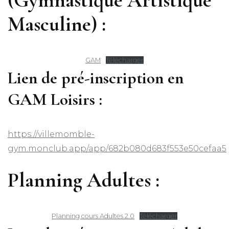
Masculine) :
GAM
Télécharger
Lien de pré-inscription en
GAM Loisirs :
https://villemomble-
gym.monclub.app/app/682b080d683f553e50cefaa5
Planning Adultes :
Planning cours Adultes 2.0
Télécharger