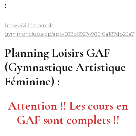
:
https://villemomble-
gym.monclub.app/app/682b09274986f0a187db25e7
Planning Loisirs GAF
(Gymnastique Artistique
Féminine) :
Attention !! Les cours en
GAF sont complets !!