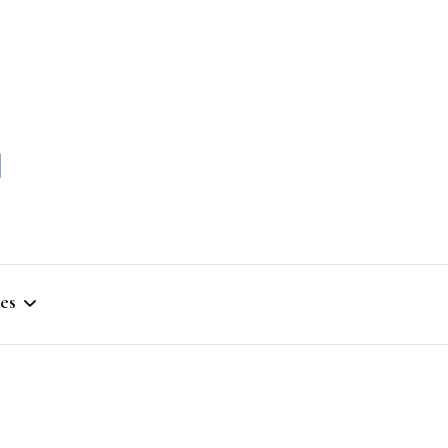
momble
es
stique
ym
que Artistique