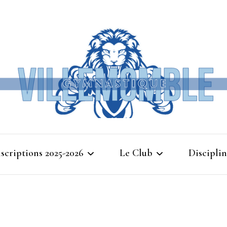
Ville
nscriptions 2025-2026
Le Club
Disciplin
Gymna
Cours d’essais 2025
Bienvenue à Villemomble
Baby G
Gymnastique
Planning 2025-2026
Gymnasti