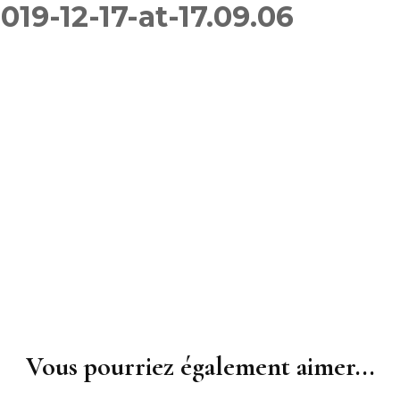
9-12-17-at-17.09.06
Féminin
Inscriptions 2025-2026
Gymnasti
Inscriptions des groupes
Masculi
compétitions GAF GAM
GR
Gymnast
Inscriptions Membre du
TeamG
bureau – entraîneurs
Gym aux
Fitness 
Vous pourriez également aimer...