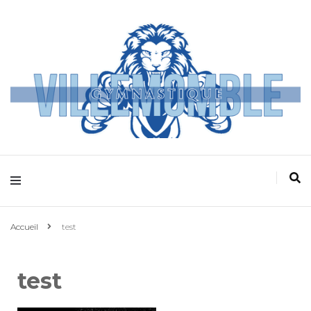
Villemomble
Gymnastique
Accueil
test
test