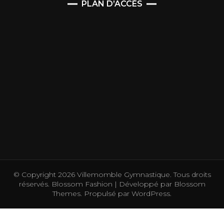
PLAN D’ACCÈS
© Copyright 2026
Villemomble Gymnastique
. Tous droits
réservés.
Blossom Fashion | Développé par
Blossom
Themes
. Propulsé par
WordPress
.