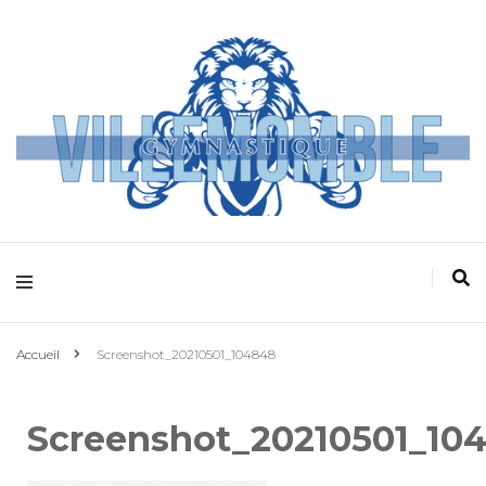
Villemomble
Gymnastique
Accueil
Screenshot_20210501_104848
Screenshot_20210501_10