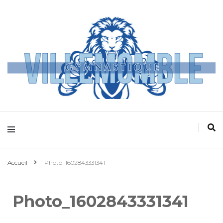
Villemomble
Gymnastique
Accueil
Photo_1602843331341
Photo_1602843331341