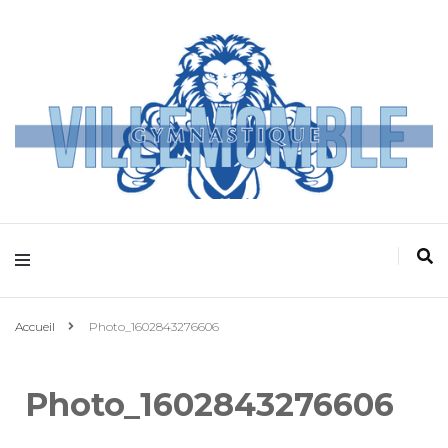
Villemomble
Gymnastique
Accueil
Photo_1602843276606
Photo_1602843276606