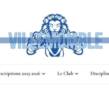
Ville
nscriptions 2025-2026
Le Club
Disciplin
Gymna
Cours d’essais 2025
Bienvenue à Villemomble
Baby G
Gymnastique
Planning 2025-2026
Gymnasti