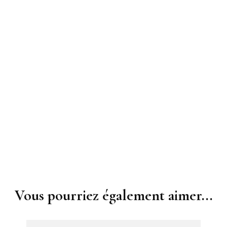
TeamG
Gym aux
Fitness 
Vous pourriez également aimer...