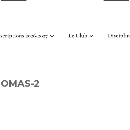
Ville
nscriptions 2026-2027
Le Club
Disciplin
Gymna
Cours d’essais 2026-2027
Bienvenue à Villemomble
Baby G
Gymnastique
Inscriptions 2026-2027
Gymnasti
HOMAS-2
Féminin
Inscriptions des groupes
compétitions GAF GAM
Gymnasti
GR
Masculi
Inscriptions Membre du
Gymnast
bureau – entraîneurs