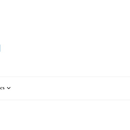
momble
es
stique
ym
que Artistique