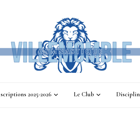
Ville
nscriptions 2025-2026
Le Club
Disciplin
Gymna
Cours d’essais 2025
Bienvenue à Villemomble
Baby G
Gymnastique
Planning 2025-2026
Gymnasti