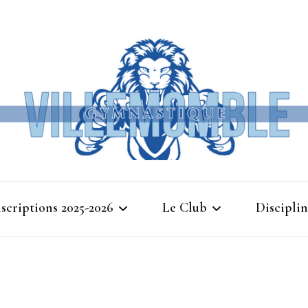
Ville
nscriptions 2025-2026
Le Club
Disciplin
Gymna
Cours d’essais 2025
Bienvenue à Villemomble
Baby G
Gymnastique
Planning 2025-2026
Gymnasti