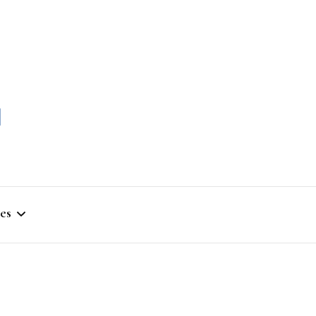
momble
es
stique
ym
que Artistique