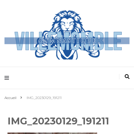
Villemomble
Gymnastique
Accueil
IMG_20230129_191211
IMG_20230129_191211