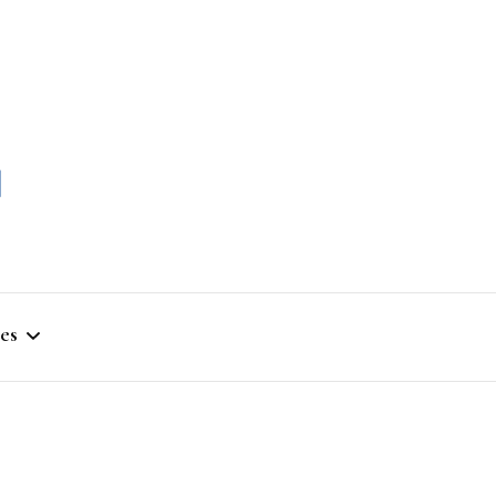
momble
es
stique
ym
que Artistique