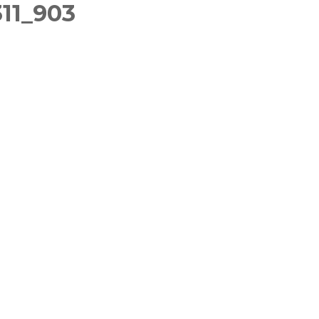
11_903
Féminin
Inscriptions 2025-2026
Gymnasti
Inscriptions des groupes
Masculi
compétitions GAF GAM
GR
Gymnast
Inscriptions Membre du
TeamG
bureau – entraîneurs
Gym aux
Fitness 