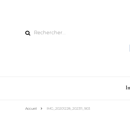
Rechercher :
I
Accueil
IMG_20201228_202311_903