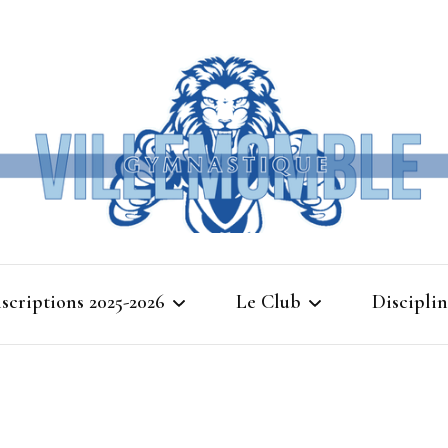
Ville
nscriptions 2025-2026
Le Club
Disciplin
Gymna
Cours d’essais 2025
Bienvenue à Villemomble
Baby G
Gymnastique
Planning 2025-2026
Gymnasti