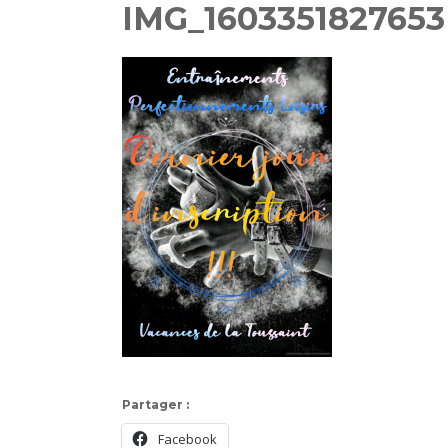
IMG_1603351827653
Partager :
Facebook