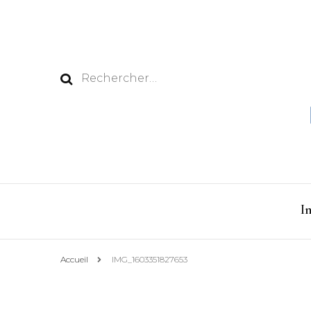
Rechercher :
I
Accueil
IMG_1603351827653