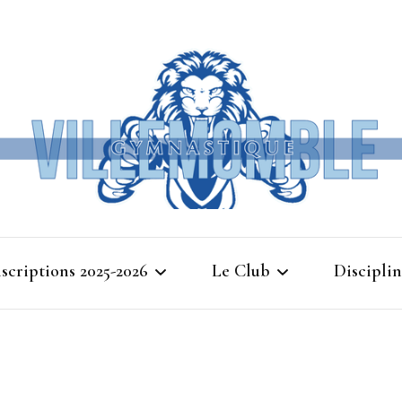
Ville
nscriptions 2025-2026
Le Club
Disciplin
Gymna
Cours d’essais 2025
Bienvenue à Villemomble
Baby G
Gymnastique
Planning 2025-2026
Gymnasti