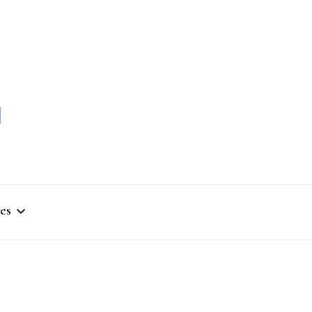
momble
es
stique
ym
que Artistique