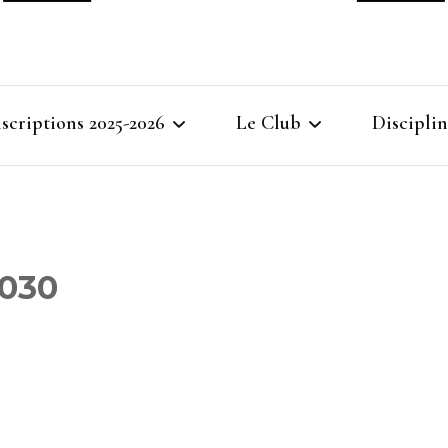
Ville
nscriptions 2025-2026
Le Club
Disciplin
Gymna
Cours d’essais 2025
Bienvenue à Villemomble
Baby G
Gymnastique
Planning 2025-2026
Gymnasti
030
Féminin
Inscriptions 2025-2026
Gymnasti
Inscriptions des groupes
Masculi
compétitions GAF GAM
GR
Gymnast