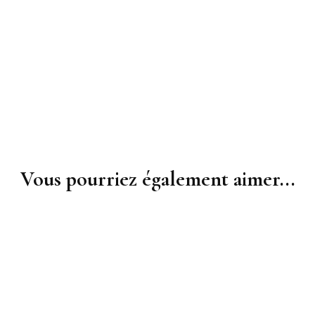
Inscriptions Membre du
TeamG
bureau – entraîneurs
Gym aux
Fitness 
Vous pourriez également aimer...