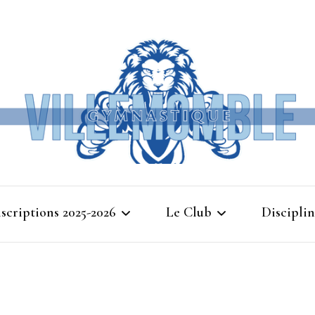
Ville
nscriptions 2025-2026
Le Club
Disciplin
Gymna
Cours d’essais 2025
Bienvenue à Villemomble
Baby G
Gymnastique
Planning 2025-2026
Gymnasti