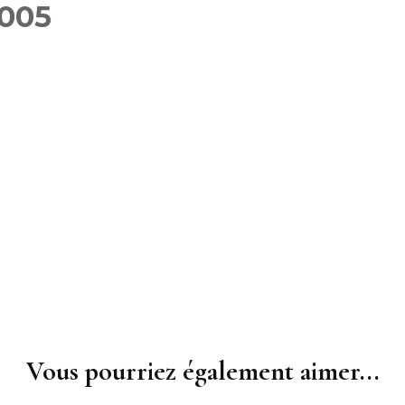
005
Féminin
Inscriptions 2025-2026
Gymnasti
Inscriptions des groupes
Masculi
compétitions GAF GAM
GR
Gymnast
Inscriptions Membre du
TeamG
bureau – entraîneurs
Gym aux
Fitness 
Vous pourriez également aimer...