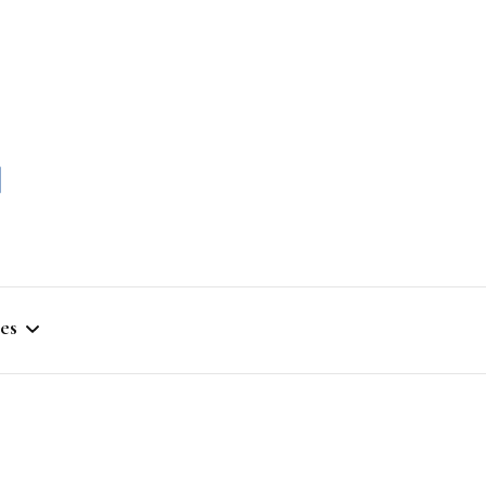
momble
es
stique
ym
que Artistique