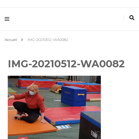
Villemomble
Gymnastique
Accueil
IMG-20210512-WA0082
IMG-20210512-WA0082