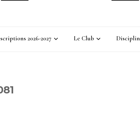
Ville
nscriptions 2026-2027
Le Club
Disciplin
Gymna
Cours d’essais 2026-2027
Bienvenue à Villemomble
Baby G
Gymnastique
Inscriptions 2026-2027
Gymnasti
081
Féminin
Inscriptions des groupes
compétitions GAF GAM
Gymnasti
GR
Masculi
Inscriptions Membre du
Gymnast
bureau – entraîneurs