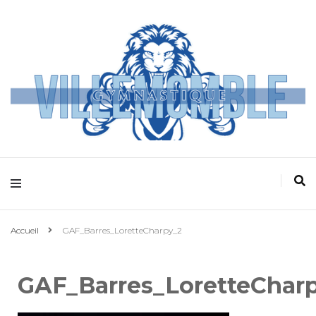
Villemomble
Gymnastique
Accueil
GAF_Barres_LoretteCharpy_2
GAF_Barres_LoretteChar