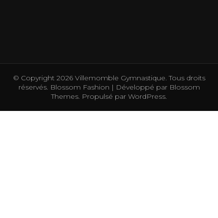
© Copyright 2026
Villemomble Gymnastique
. Tous droits
réservés.
Blossom Fashion | Développé par
Blossom
Themes
. Propulsé par
WordPress
.