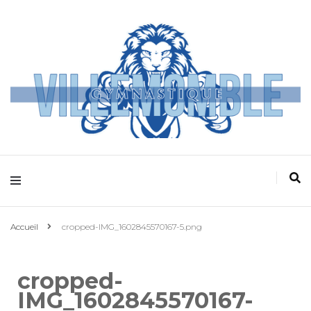
Villemomble
Gymnastique
Accueil
cropped-IMG_1602845570167-5.png
cropped-
IMG_1602845570167-