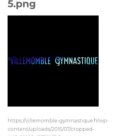
5.png
https://villemomble-gymnastique.fr/wp-
content/uploads/2015/07/cropped-