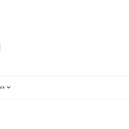
momble
es
stique
ym
que Artistique