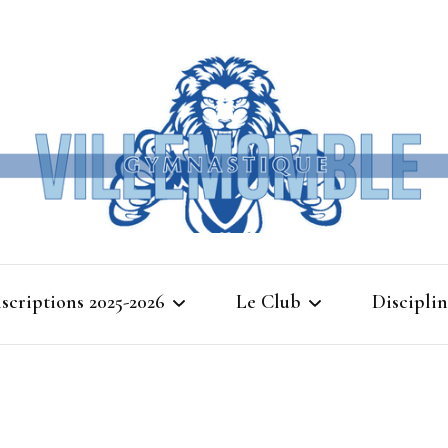
Ville
nscriptions 2025-2026
Le Club
Disciplin
Gymna
Cours d’essais 2025
Bienvenue à Villemomble
Baby G
Gymnastique
Planning 2025-2026
Gymnasti