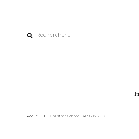
Rechercher :
I
Accueil
ChristmasPhoto1640950352766