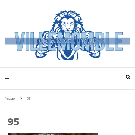
Villemomble
Gymnastique
Accueil
95
95