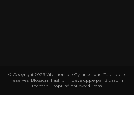
© Copyright 2026
Villemomble Gymnastique
. Tous droits
réservés.
Blossom Fashion | Développé par
Blossom
Themes
. Propulsé par
WordPress
.