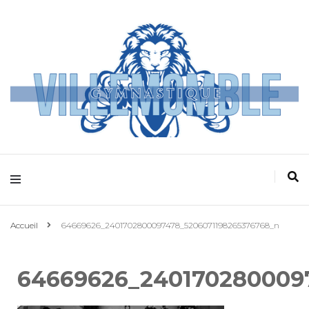
Villemomble
Gymnastique
Accueil
64669626_2401702800097478_5206071198265376768_n
64669626_240170280009