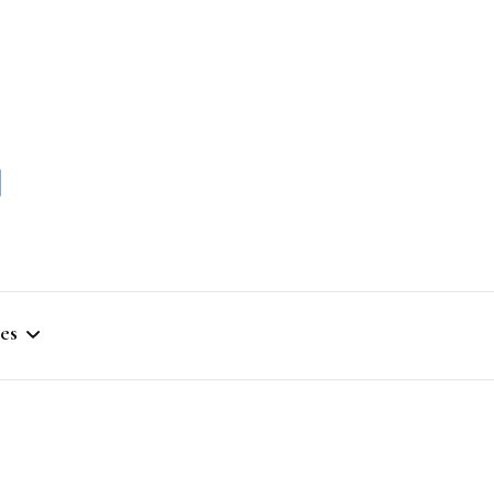
momble
es
stique
ym
que Artistique