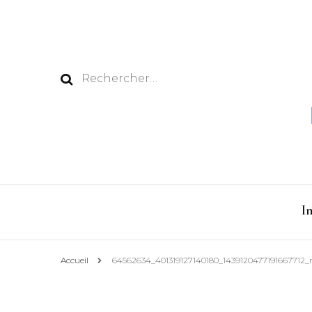
Rechercher :
I
Accueil
64562634_401319127140180_1439120477191667712_