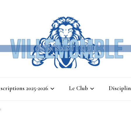
Ville
nscriptions 2025-2026
Le Club
Disciplin
Gymna
n
Cours d’essais 2025
Bienvenue à Villemomble
Baby G
Gymnastique
Planning 2025-2026
Gymnasti