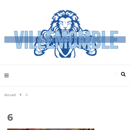
Villemomble
Gymnastique
Accueil
6
6