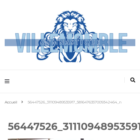
Villemomble
Gymnastique
Accueil
56447526_311109489535917_5816476357009342464_n
56447526_3111094895359