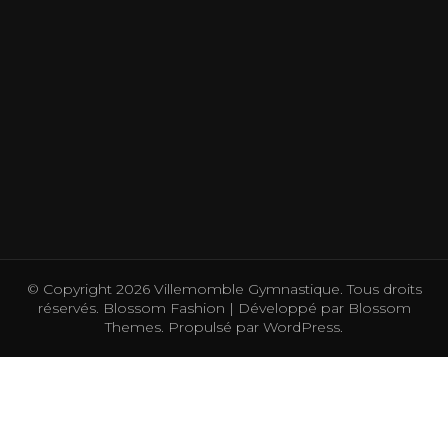
© Copyright 2026
Villemomble Gymnastique
. Tous droits
réservés.
Blossom Fashion | Développé par
Blossom
Themes
. Propulsé par
WordPress
.