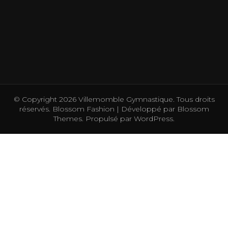
© Copyright 2026
Villemomble Gymnastique
. Tous droits
réservés.
Blossom Fashion | Développé par
Blossom
Themes
. Propulsé par
WordPress
.