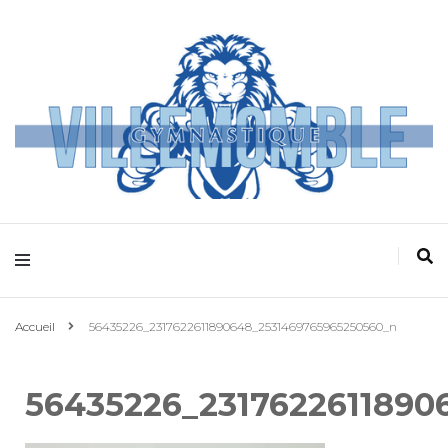
Villemomble
Gymnastique
Accueil
56435226_2317622611890648_2531469765965250560_n
56435226_2317622611890