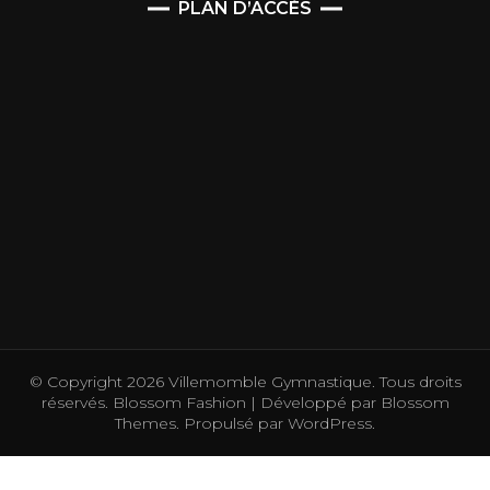
PLAN D’ACCÈS
© Copyright 2026
Villemomble Gymnastique
. Tous droits
réservés.
Blossom Fashion | Développé par
Blossom
Themes
. Propulsé par
WordPress
.