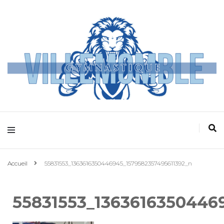
Villemomble
Gymnastique
Accueil
55831553_1363616350446945_1579582357495611392_n
55831553_1363616350446