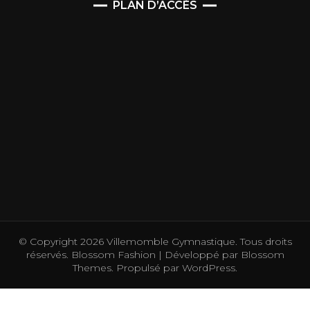
PLAN D’ACCÈS
© Copyright 2026
Villemomble Gymnastique
. Tous droits
réservés.
Blossom Fashion | Développé par
Blossom
Themes
. Propulsé par
WordPress
.