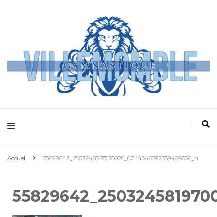
Villemomble
Gymnastique
Accueil
55829642_2503245819700026_6044346392359469056_n
55829642_250324581970