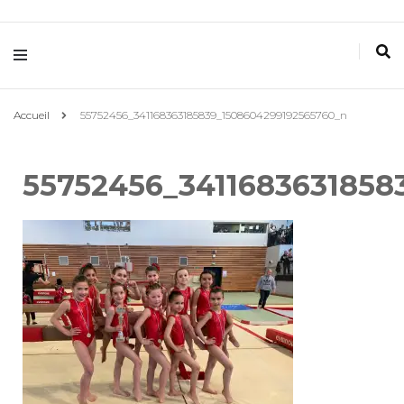
Villemomble
Gymnastique
Accueil
55752456_341168363185839_1508604299192565760_n
55752456_3411683631858