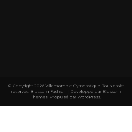
© Copyright 2026
Villemomble Gymnastique
. Tous droits
réservés.
Blossom Fashion | Développé par
Blossom
Themes
. Propulsé par
WordPress
.