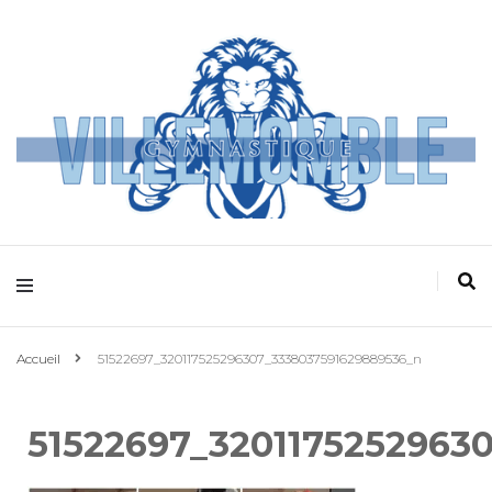
Villemomble
Gymnastique
Accueil
51522697_320117525296307_3338037591629889536_n
51522697_3201175252963