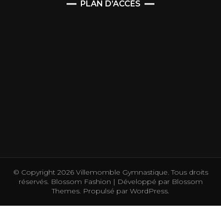
PLAN D’ACCÈS
© Copyright 2026
Villemomble Gymnastique
. Tous droits
réservés.
Blossom Fashion | Développé par
Blossom
Themes
. Propulsé par
WordPress
.