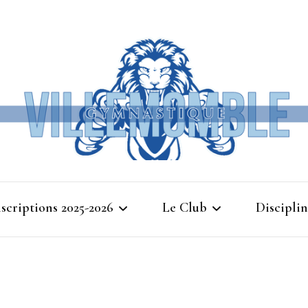
Ville
nscriptions 2025-2026
Le Club
Disciplin
Gymna
Cours d’essais 2025
Bienvenue à Villemomble
Baby G
Gymnastique
Planning 2025-2026
Gymnasti