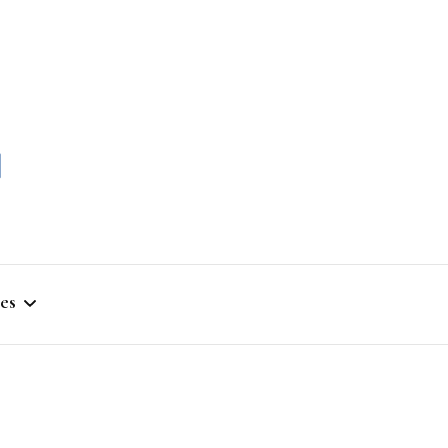
momble
es
stique
ym
que Artistique