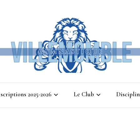
Ville
nscriptions 2025-2026
Le Club
Disciplin
Gymna
Cours d’essais 2025
Bienvenue à Villemomble
Baby G
Gymnastique
Planning 2025-2026
Gymnasti