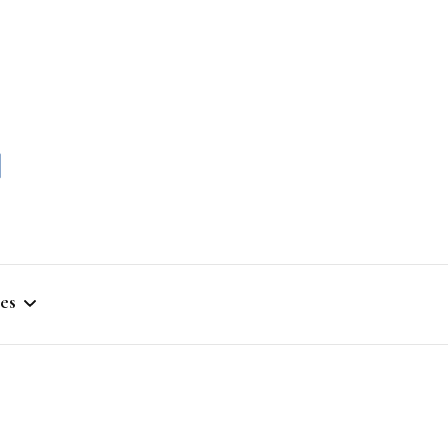
momble
es
stique
ym
que Artistique