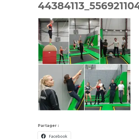
44384113_55692110
Partager :
Facebook