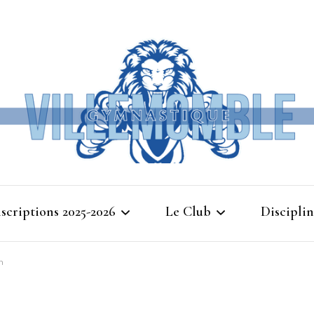
Ville
nscriptions 2025-2026
Le Club
Disciplin
Gymna
n
Cours d’essais 2025
Bienvenue à Villemomble
Baby G
Gymnastique
Planning 2025-2026
Gymnasti