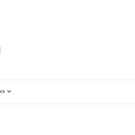
momble
es
stique
ym
que Artistique