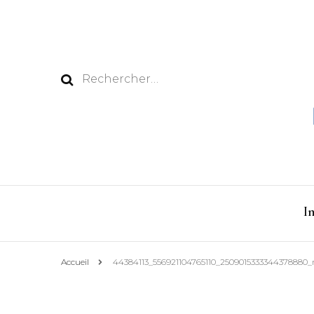
Rechercher :
I
Accueil
44384113_556921104765110_2509015333344378880_