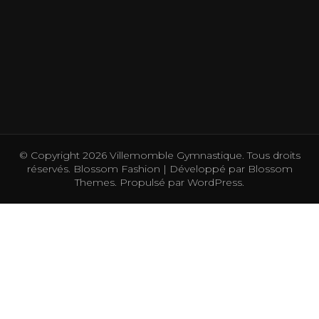
© Copyright 2026
Villemomble Gymnastique
. Tous droits
réservés.
Blossom Fashion | Développé par
Blossom
Themes
. Propulsé par
WordPress
.