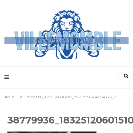
Villemomble
Gymnastique
Accueil
38779936_1832512060151019_8566819902646648832_n
38779936_1832512060151