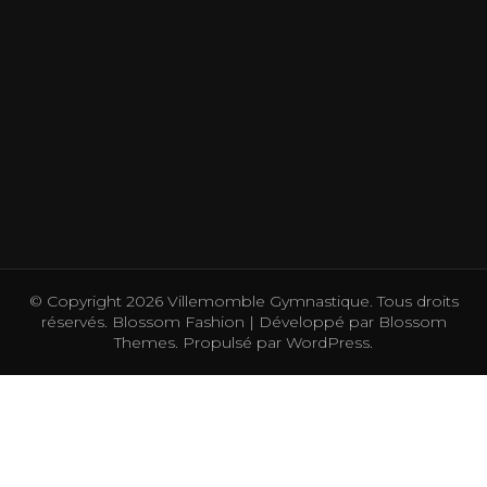
© Copyright 2026
Villemomble Gymnastique
. Tous droits
réservés.
Blossom Fashion | Développé par
Blossom
Themes
. Propulsé par
WordPress
.