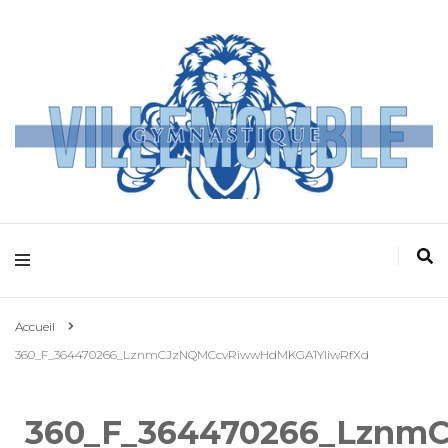
Villemomble
Gymnastique
Accueil
360_F_364470266_LznmCJzNQMCcvRiwwHdMKGA1YIiwRfXd
360_F_364470266_Lznm