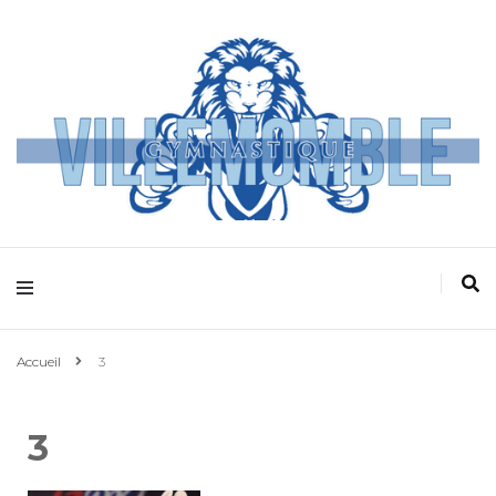
Villemomble
Gymnastique
Accueil
3
3