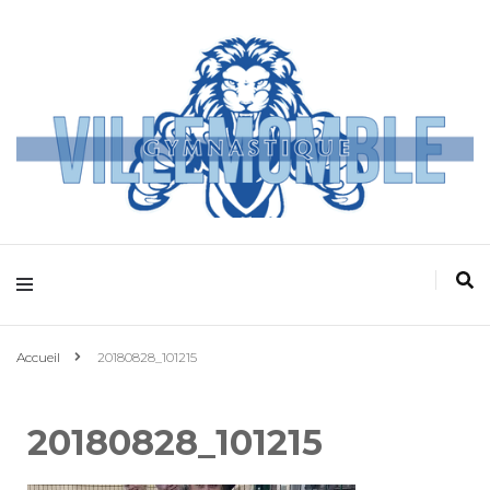
Villemomble
Gymnastique
Accueil
20180828_101215
20180828_101215