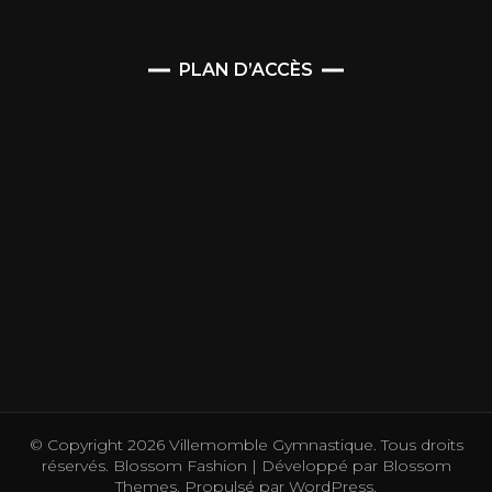
PLAN D’ACCÈS
© Copyright 2026
Villemomble Gymnastique
. Tous droits
réservés.
Blossom Fashion | Développé par
Blossom
Themes
. Propulsé par
WordPress
.