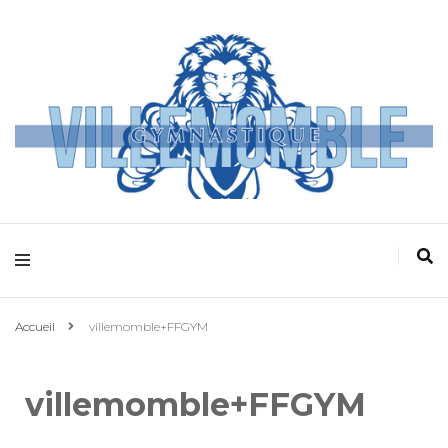
Villemomble
Gymnastique
Accueil
villemomble+FFGYM
villemomble+FFGYM