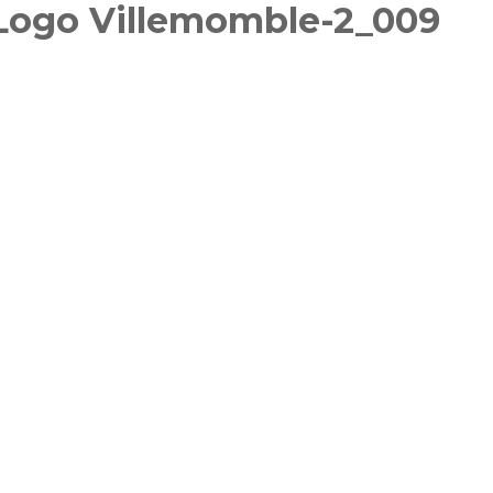
 Logo Villemomble-2_009
Féminin
Inscriptions 2025-2026
Gymnasti
Inscriptions des groupes
Masculi
compétitions GAF GAM
GR
Gymnast
Inscriptions Membre du
TeamG
bureau – entraîneurs
Gym aux
Fitness 