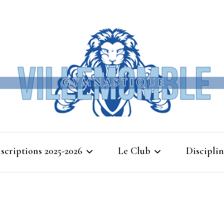
Ville
nscriptions 2025-2026
Le Club
Disciplin
Gymna
Cours d’essais 2025
Bienvenue à Villemomble
Baby G
Gymnastique
Planning 2025-2026
Gymnasti