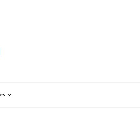
momble
es
stique
ym
que Artistique