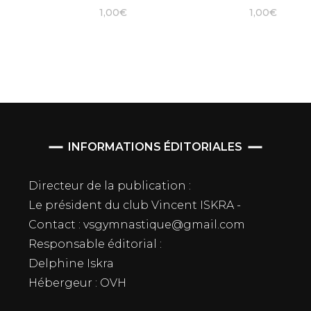
1,00
€
1,00
€
INFORMATIONS ÉDITORIALES
Directeur de la publication :
Le président du club Vincent ISKRA -
Contact : vsgymnastique@gmail.com
Responsable éditorial :
Delphine Iskra
Hébergeur : OVH