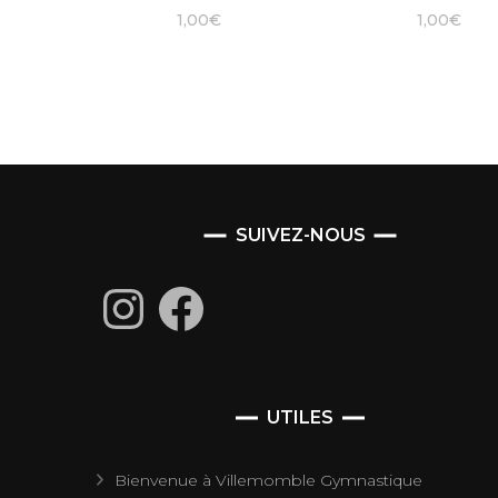
1,00
€
1,00
€
SUIVEZ-NOUS
Instagram
Facebook
UTILES
Bienvenue à Villemomble Gymnastique