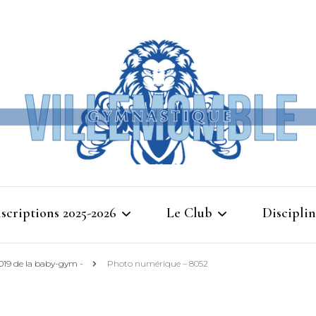
Ville
nscriptions 2025-2026
Le Club
Disciplin
Gymna
2019 de la baby-gym -
Photo numérique – 8052
Cours d’essais 2025
Bienvenue à Villemomble
Baby G
Gymnastique
Planning 2025-2026
Gymnasti