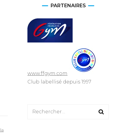
PARTENAIRES
e
que Artistique
ne (GAM)
ique Rythmique
ym
www.ffgym.com
 agrès Adultes
Club labellisé depuis 1997
Adultes
Rechercher :
la