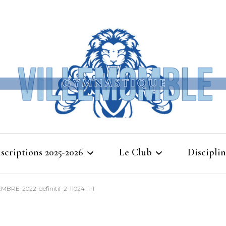
Ville
nscriptions 2025-2026
Le Club
Disciplin
Gymna
RE-2022-definitif-2-11024_1-1
Cours d’essais 2025
Bienvenue à Villemomble
Baby G
Gymnastique
Planning 2025-2026
Gymnasti