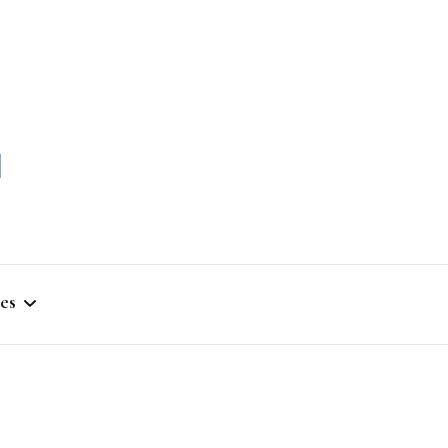
momble
es
stique
ym
que Artistique