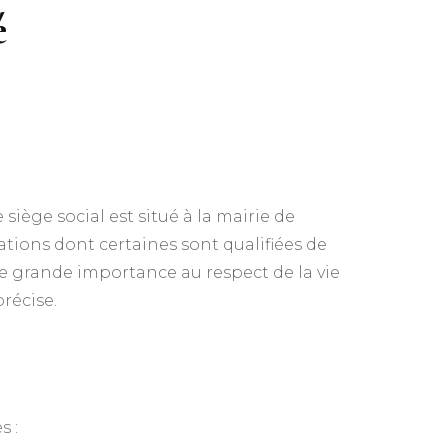
é
e
que Artistique
ne (GAM)
ique Rythmique
ym
siège social est situé à la mairie de
ations dont certaines sont qualifiées de
 agrès Adultes
e grande importance au respect de la vie
Adultes
récise.
s :