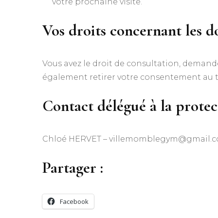
votre prochaine visite.
Vos droits concernant les d
Vous avez le droit de consultation, deman
également retirer votre consentement au 
Contact délégué à la prote
Chloé HERVET – villemomblegym@gmail.
Partager :
Facebook