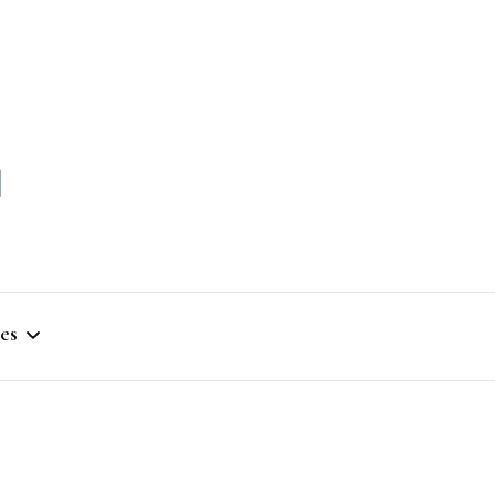
momble
es
stique
ym
que Artistique