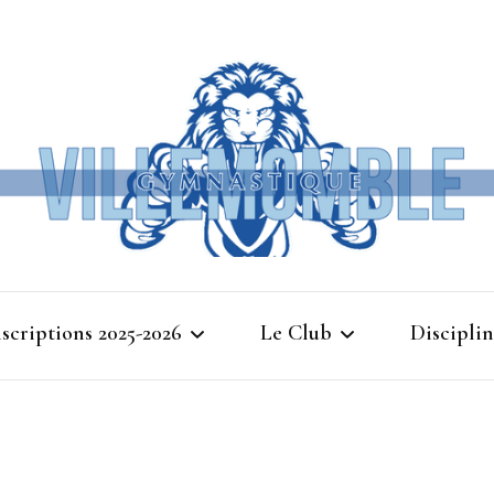
Ville
nscriptions 2025-2026
Le Club
Disciplin
Gymna
Cours d’essais 2025
Bienvenue à Villemomble
Baby G
Gymnastique
Planning 2025-2026
Gymnasti