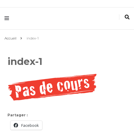
Villemomble
Gymnastique
Accueil
index-1
index-1
Partager :
Facebook