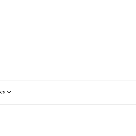
momble
es
stique
ym
que Artistique