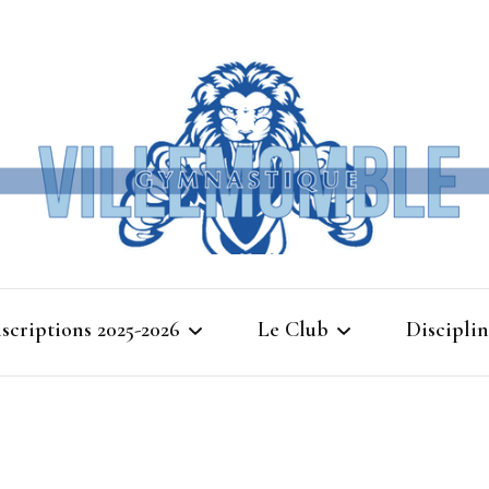
Ville
nscriptions 2025-2026
Le Club
Disciplin
Gymna
Cours d’essais 2025
Bienvenue à Villemomble
Baby G
Gymnastique
Planning 2025-2026
Gymnasti