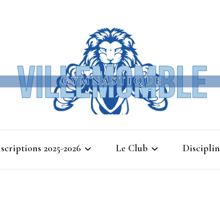
Ville
nscriptions 2025-2026
Le Club
Disciplin
Gymna
Cours d’essais 2025
Bienvenue à Villemomble
Baby G
Gymnastique
Planning 2025-2026
Gymnasti