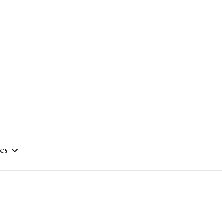
momble
es
stique
ym
que Artistique