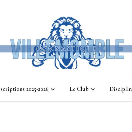
Ville
nscriptions 2025-2026
Le Club
Disciplin
Gymna
Cours d’essais 2025
Bienvenue à Villemomble
Baby G
Gymnastique
Planning 2025-2026
Gymnasti