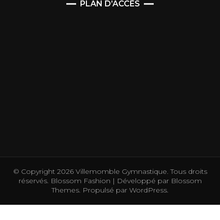
PLAN D’ACCÈS
© Copyright 2026
Villemomble Gymnastique
. Tous droits
réservés.
Blossom Fashion | Développé par
Blossom
Themes
. Propulsé par
WordPress
.