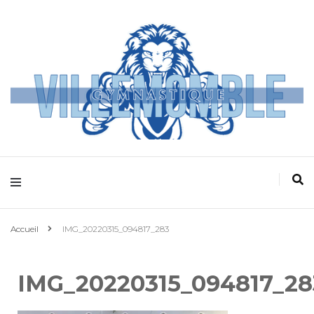
Villemomble
Gymnastique
Accueil
IMG_20220315_094817_283
IMG_20220315_094817_28