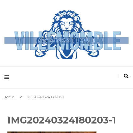
Villemomble
Gymnastique
Accueil
IMG20240324180203-1
IMG20240324180203-1